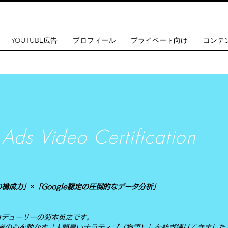
YOUTUBE広告
プロフィール
プライベート向け
コンテ
Ads Video Certification
成力」×「Google認定の圧倒的なデータ分析」
ロデューサーの菊本英之です。
聴者の心を動かす「人間臭いナラティブ（物語）」を紡ぎ続けてきました