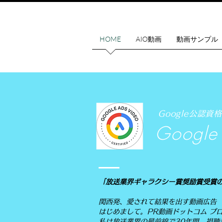
HOME
AIO動画
動画サンプル
Google公認資格
Google 
「放送業界ギャラクシー賞奨励賞受賞の構
関西発、愛されて結果を出す動画広告
はじめまして。PR動画ドットコム プ
私は放送業界の最前線で30年間、視