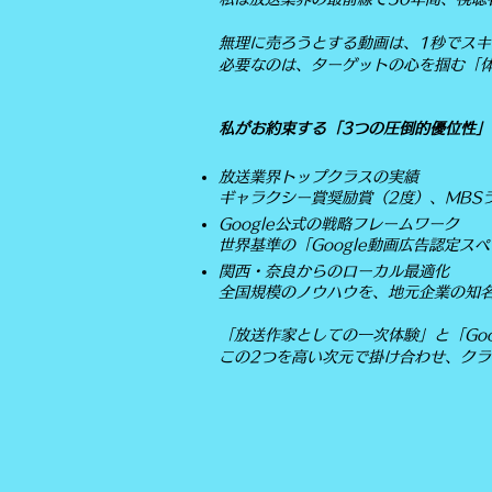
無理に売ろうとする動画は、1秒でス
必要なのは、ターゲットの心を掴む「
私がお約束する「3つの圧倒的優位性」
放送業界トップクラスの実績
ギャラクシー賞奨励賞（2度）、MBS
Google公式の戦略フレームワーク
世界基準の「Google動画広告認定ス
関西・奈良からのローカル最適化
全国規模のノウハウを、地元企業の知
「放送作家としての一次体験」と「Goo
この2つを高い次元で掛け合わせ、ク