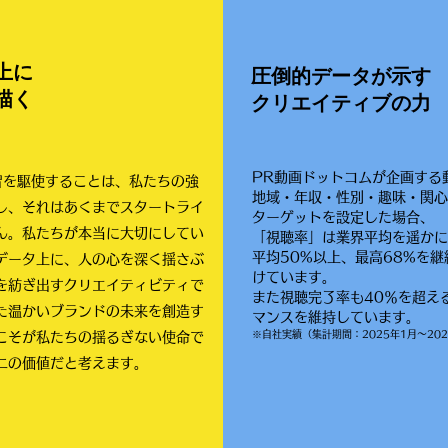
上に
​圧倒的データが示す
描く
クリエイティブの力
PR動画ドットコムが企画する
叡智を駆使することは、私たちの強
地域・年収・性別・趣味・関
し、それはあくまでスタートライ
ターゲットを設定した場合、
ん。私たちが本当に大切にしてい
「視聴率」は業界平均を遥か
平均50%以上、最高68%を
継
データ上に、人の心を深く揺さぶ
けています。
を紡ぎ出すクリエイティビティで
また視聴完了率も40％を超え
た温かいブランドの未来を創造す
マンスを維持しています。
※自社実績（集計期間：2025年1月〜202
こそが私たちの揺るぎない使命で
二の価値だと考えます。