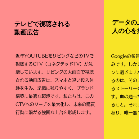
データの
​​テレビで視聴される
人の心を
動画広告
近年YOUTUBEをリビングなどのTVで
Googleの
視聴するCTV（コネクテッドTV）が急
みです。しか
増しています。リビングの大画面で視聴
ンに過ぎませ
される動画広告は、スマホと違い没入体
るのは、その
験を生み、記憶に残りやすく、ブランド
るストーリー
構築に最適な環境です。私たちは、この
す。血の通っ
CTVへのリーチを最大化し、未来の購買
ること。それ
行動に繋がる強固な土台を形成します。
あり、唯一無