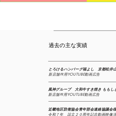
​過去の主な実績
とろけるハンバーグ福よし 京都松井
​新店舗㏚用YOUTUBE動画広告
風神グループ 大和牛すき焼き ももし
​新店舗㏚用YOUTUBE動画広告
近畿地区防衛協会青年部会連絡協議会
​令和７年 設立２０周年記念動画映像