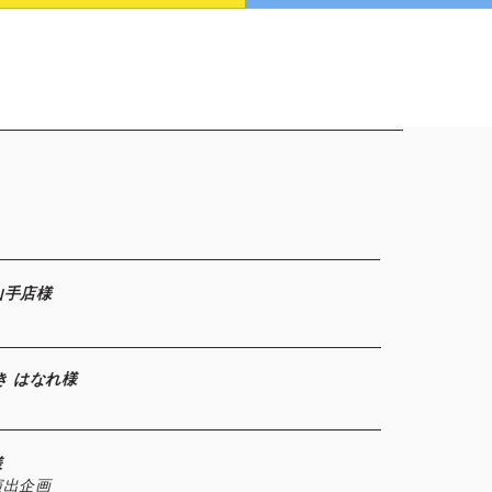
山手店様
き はなれ様
様
演出企画