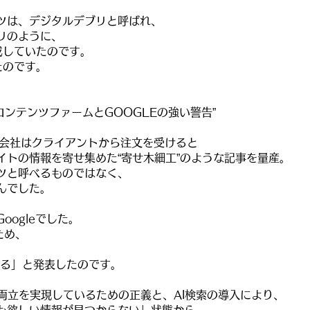
ツは、デジタルデブリと呼ばれ、
リのように、
成していたのです。
たのです。
“コンテンツファームとGOOGLEの強い警告
”
O会社はクライアントから注文を受けると
イトの情報を寄せ集めた“寄せ木細工”のような記事を量産。
ツと呼べるものではなく、
んでした。
ogleでした。
ため、
する」と発表したのです。
の両立を実現しているための正義と、AI検索の導入により、