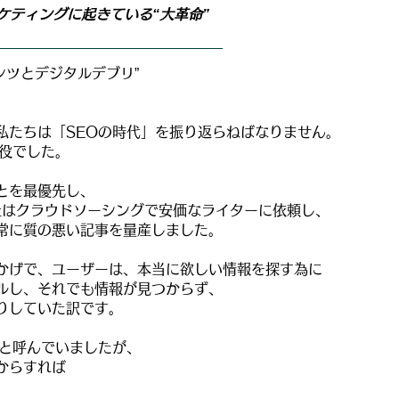
ケティングに起きている“大革命”
ンツとデジタルデブリ
”
私たちは「SEOの時代」を振り返らねばなりません。
主役でした。
とを最優先し、
会社はクラウドソーシングで安価なライターに依頼し、
常に質の悪い記事を量産しました。
かげで、ユーザーは、本当に
欲しい情報を探す為に
ルし、
それでも情報が見つからず、
りしていた訳です。
ツと呼んでいましたが、
からすれば
。