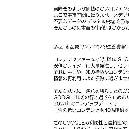
実際そのような
価値のないコンテン
まるで宇宙空間に漂うスペースデブ
不要なデータの“デジタル廃墟”を形
そんなものに本当の“価値”はなかっ
2-2. 低品質コンテンツの生産農場
コンテンツファームと呼ばれたSE
安価なライターに大量発注し、他サ
それはもはや、知の構築やコンテン
情報の再利用による模倣に過ぎませ
そんな状況に、痺れを切らしたのがGo
GOOGLEはその行き過ぎを止める
2024年のコアアップデートで
「質の低いコンテンツを40％削減
このGOOGLEの利便性と信頼性”