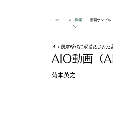
HOME
AIO動画
動画サンプル
​ＡＩ検索時代に最適化された
​AIO動画（A
​菊本英之